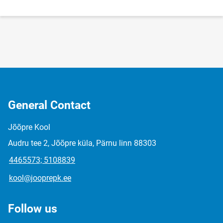
General Contact
Jõõpre Kool
Audru tee 2, Jõõpre küla, Pärnu linn 88303
4465573; 5108839
kool@jooprepk.ee
Follow us