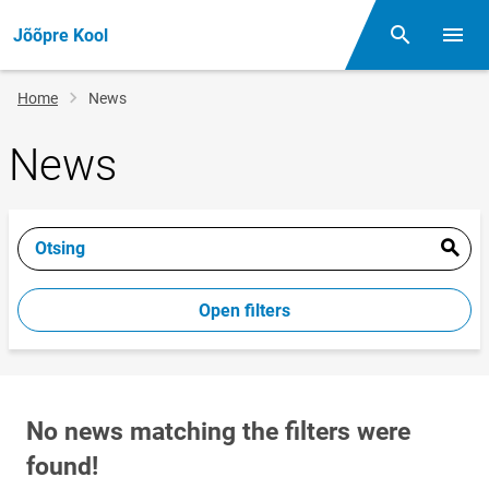
Jõõpre Kool
Otsing
Open/
Breadcrumb
Home
News
News
Otsing
Open filters
No news matching the filters were
found!