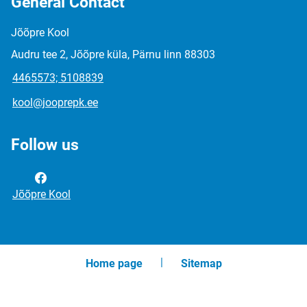
General Contact
Jõõpre Kool
Audru tee 2, Jõõpre küla, Pärnu linn 88303
4465573; 5108839
kool@jooprepk.ee
Follow us
Jõõpre Kool
Home page
Sitemap