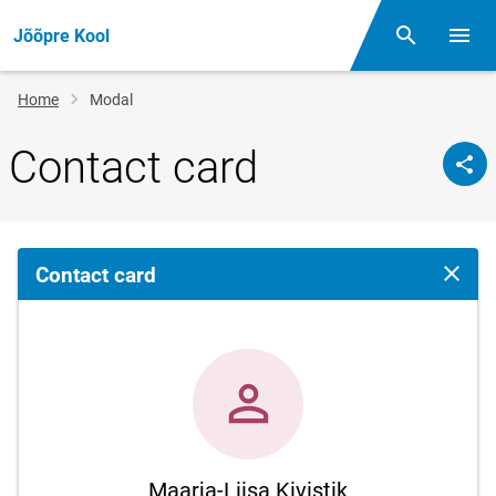
Jõõpre Kool
Otsing
Open/
Breadcrumb
Home
Modal
Contact card
Contact card
Close 
Maarja-Liisa Kivistik