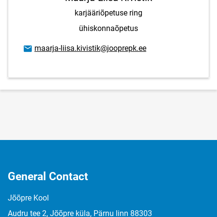
karjääriõpetuse ring
ühiskonnaõpetus
Email address
maarja-liisa.kivistik@jooprepk.ee
General Contact
Jõõpre Kool
Audru tee 2, Jõõpre küla, Pärnu linn 88303