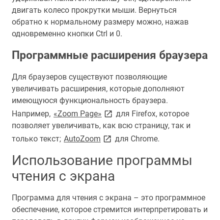
двигать колесо прокрутки мыши. Вернуться
обратно к нормальному размеру можно, нажав
одновременно кнопки Ctrl и 0.
Программные расширения браузера
Для браузеров существуют позволяющие
увеличивать расширения, которые дополняют
имеющуюся функциональность браузера.
link opens on new page
Например,
«Zoom Page»
для Firefox, которое
позволяет увеличивать, как всю страницу, так и
link opens on new page
только текст;
AutoZoom
для Chrome.
Использование программы
чтения с экрана
Программа для чтения с экрана – это программное
обеспечение, которое стремится интерпретировать и