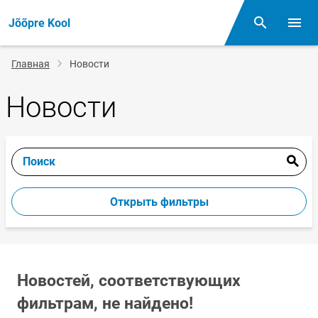
Jõõpre Kool
Поиск
Откр
Строка
Главная
Новости
навигации
Новости
Поиск
Открыть фильтры
Новостей, соответствующих
фильтрам, не найдено!