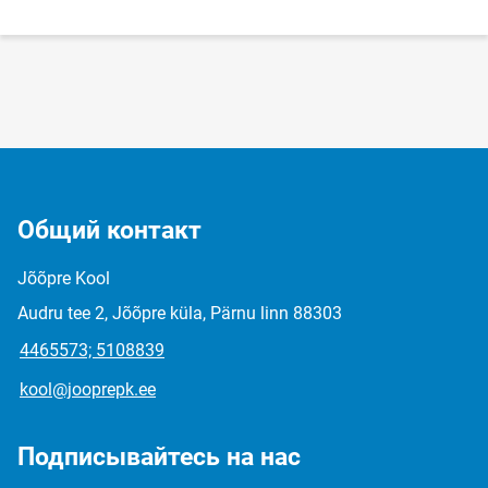
Общий контакт
Jõõpre Kool
Audru tee 2, Jõõpre küla, Pärnu linn 88303
4465573; 5108839
kool@jooprepk.ee
Подписывайтесь на нас