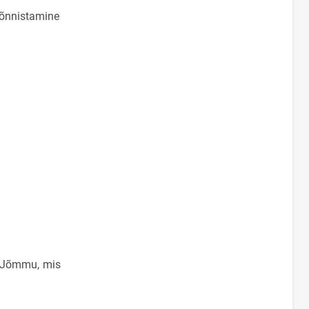
eõnnistamine
d Jõmmu, mis