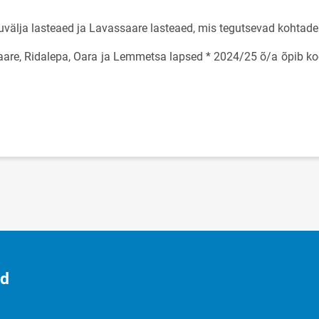
uvälja lasteaed ja Lavassaare lasteaed, mis tegutsevad kohtadel
aare, Ridalepa, Oara ja Lemmetsa lapsed * 2024/25 õ/a õpib koo
id