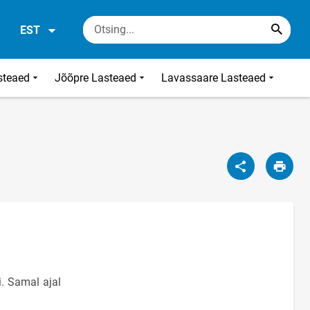
EST
steaed
Jõõpre Lasteaed
Lavassaare Lasteaed
i. Samal ajal