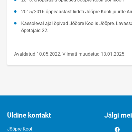
2015/2016 õppeaastast liideti Jõõpre Kooli juurde Ar
Käesoleval ajal õpivad Jõõpre Koolis Jõõpre, Lavass
õpetajaid 22
.
Avaldatud 10.05.2022.
Viimati muudetud 13.01.2025.
Üldine kontakt
Jälgi me
Jõõpre Kool