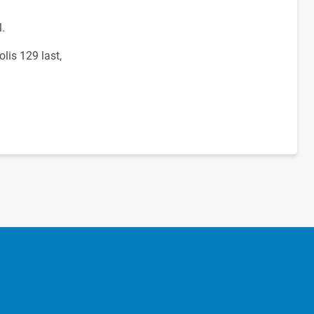
.
lis 129 last,