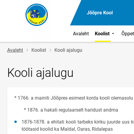
Jõõpre Kool
Avaleht
Koolist
Õppe
Jälglink
Avaleht
Koolist
Kooli ajalugu
Kooli ajalugu
* 1766. a mainiti Jõõpres esimest korda kooli olemasolu
* 1876. a hakati regulaarselt haridust andma
1876-1878. a ehitati kooli tarbeks kiriku juurde uus k
töötasid koolid ka Maldal, Oaras, Ridalepas