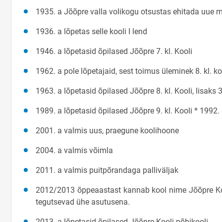
1935. a Jõõpre valla volikogu otsustas ehitada uue
1936. a lõpetas selle kooli I lend
1946. a lõpetasid õpilased Jõõpre 7. kl. Kooli
1962. a pole lõpetajaid, sest toimus üleminek 8. kl. ko
1963. a lõpetasid õpilased Jõõpre 8. kl. Kooli, lisaks 
1989. a lõpetasid õpilased Jõõpre 9. kl. Kooli * 1992.
2001. a valmis uus, praegune koolihoone
2004. a valmis võimla
2011. a valmis puitpõrandaga palliväljak
2012/2013 õppeaastast kannab kool nime Jõõpre Koo
tegutsevad ühe asutusena.
2013. a lõpetasid õpilased Jõõpre Kooli põhikooli