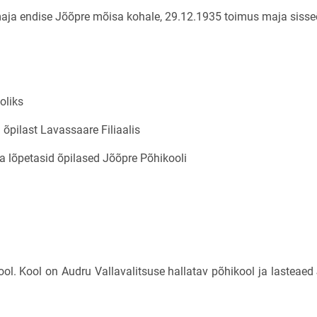
 maja endise Jõõpre mõisa kohale, 29.12.1935 toimus maja siss
oliks
3 õpilast Lavassaare Filiaalis
 a lõpetasid õpilased Jõõpre Põhikooli
l. Kool on Audru Vallavalitsuse hallatav põhikool ja lasteae