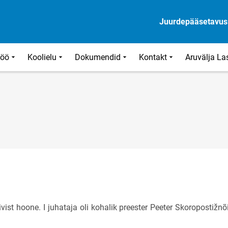
Juurdepääsetavus
töö
Koolielu
Dokumendid
Kontakt
Aruvälja La
ivist hoone. I juhataja oli kohalik preester Peeter Skoropostižnõ