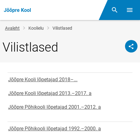
Jõõpre Kool
Otsing
Menüü
Jälglink
Avaleht
Koolielu
Vilistlased
Vilistlased
Jõõpre Kooli lõpetajad 2018–...
Jõõpre Kooli lõpetajad 2013.–2017. a
Jõõpre Põhikooli lõpetajad 2001.–2012. a
Jõõpre Põhikooli lõpetajad 1992.–2000. a