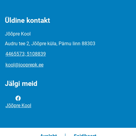
Üldine kontakt
Jõõpre Kool
Audru tee 2, Jõõpre küla, Pärnu linn 88303
4465573; 5108839
kool@jooprepk.ee
Jälgi meid
Jõõpre Kool