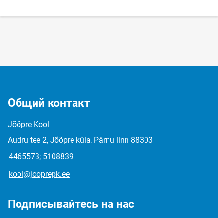
Общий контакт
Jõõpre Kool
Audru tee 2, Jõõpre küla, Pärnu linn 88303
4465573; 5108839
kool@jooprepk.ee
Подписывайтесь на нас