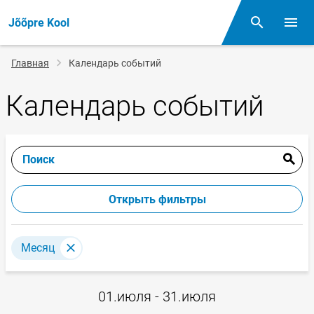
Jõõpre Kool
Поиск
Откр
Строка
Главная
Календарь событий
навигации
Календарь событий
Поиск
Открыть фильтры
Месяц
01.июля - 31.июля