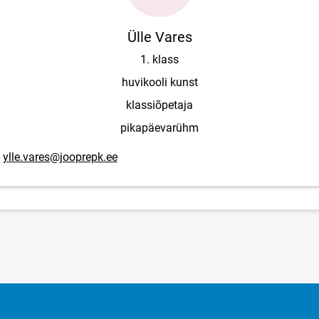
Ülle Vares
1. klass
huvikooli kunst
klassiõpetaja
pikapäevarühm
mail адрес
ylle.vares@jooprepk.ee