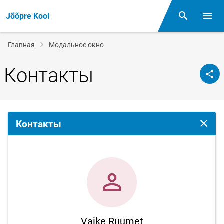
Jõõpre Kool
Поиск
Откр
Строка
Главная
Модальное окно
навигации
Контакты
Контакты
Закрыт
Vaike Ruumet