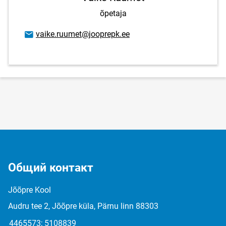
õpetaja
E-mail адрес
vaike.ruumet@jooprepk.ee
Общий контакт
Jõõpre Kool
Audru tee 2, Jõõpre küla, Pärnu linn 88303
4465573; 5108839