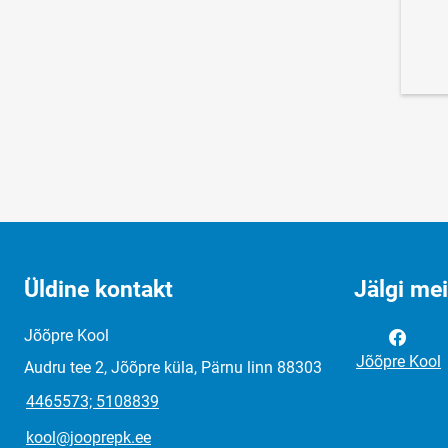
Üldine kontakt
Jälgi me
Jõõpre Kool
Jõõpre Kool
Audru tee 2, Jõõpre küla, Pärnu linn 88303
4465573; 5108839
kool@jooprepk.ee