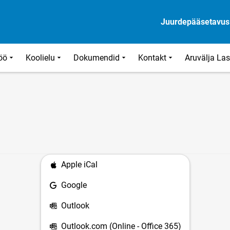
Juurdepääsetavus
öö
Koolielu
Dokumendid
Kontakt
Aruvälja La
Apple iCal
Google
Outlook
Outlook.com (Online - Office 365)