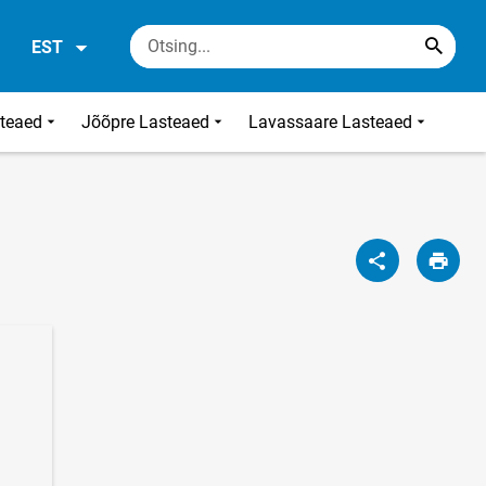
EST
steaed
Jõõpre Lasteaed
Lavassaare Lasteaed