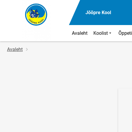
Jõõpre Kool
Avaleht
Koolist
Õppet
Jälglink
Avaleht