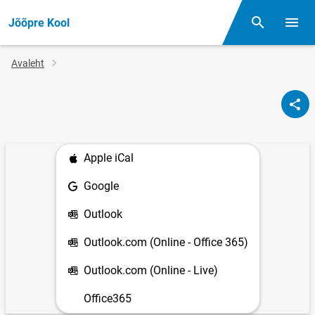
Jõõpre Kool
Otsing
Menüü
Jälglink
Avaleht
Apple iCal
Google
Outlook
Outlook.com (Online - Office 365)
Outlook.com (Online - Live)
Office365