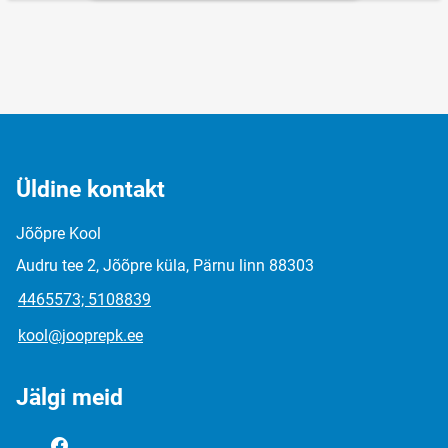
Üldine kontakt
Jõõpre Kool
Audru tee 2, Jõõpre küla, Pärnu linn 88303
4465573; 5108839
kool@jooprepk.ee
Jälgi meid