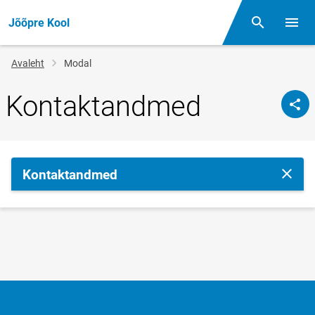
Jõõpre Kool
Otsing
Menüü
Jälglink
Avaleht
Modal
Kontaktandmed
Kontaktandmed
Sulge 