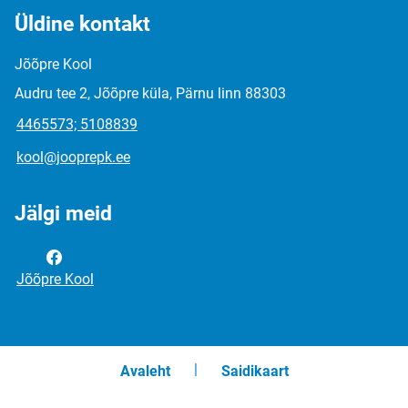
Üldine kontakt
Jõõpre Kool
Audru tee 2, Jõõpre küla, Pärnu linn 88303
4465573; 5108839
kool@jooprepk.ee
Jälgi meid
Jõõpre Kool
Avaleht
Saidikaart