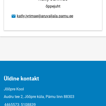
õppejuht
E-posti aadress
katly.jyrimae@aruvaljala.parnu.ee
Üldine kontakt
Jõõpre Kool
Audru tee 2, Jõõpre küla, Pärnu linn 88303
4465573; 5108839