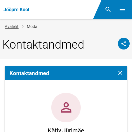
Jõõpre Kool
Otsing
Menüü
Jälglink
Avaleht
Modal
Kontaktandmed
Kontaktandmed
Sulge 
Kätly Jürimäe