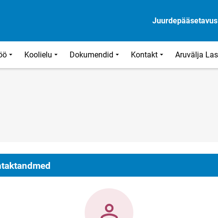
Juurdepääsetavus
öö
Koolielu
Dokumendid
Kontakt
Aruvälja La
taktandmed