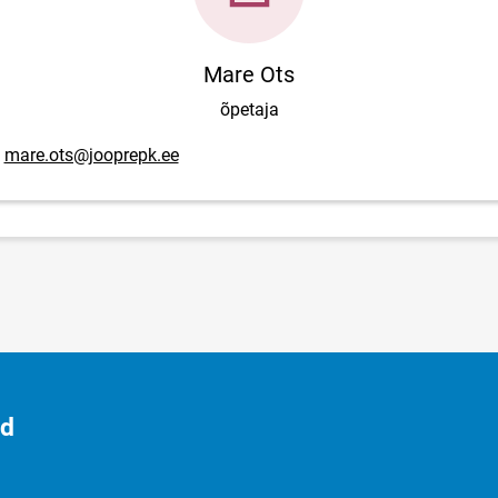
Mare Ots
õpetaja
posti aadress
mare.ots@jooprepk.ee
id