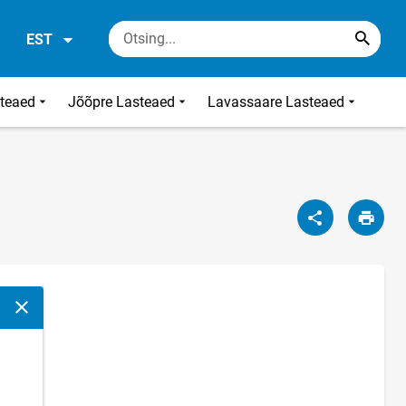
EST
steaed
Jõõpre Lasteaed
Lavassaare Lasteaed
Sulge modaalaken