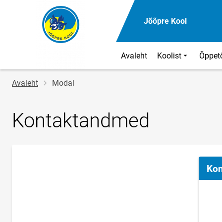
Jõõpre Kool
Avaleht
Koolist
Õppet
Jälglink
Avaleht
Modal
Kontaktandmed
Kon