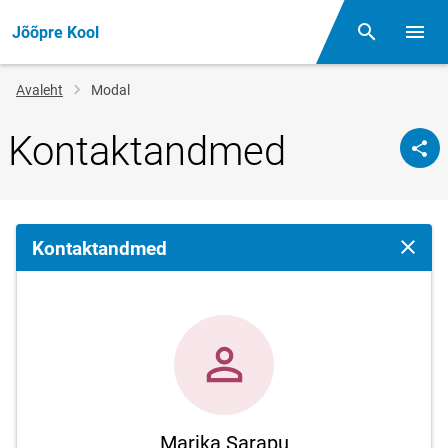
Jõõpre Kool
Otsing
Menüü
Jälglink
Avaleht
Modal
Kontaktandmed
Kontaktandmed
Sulge 
Marika Sarapu