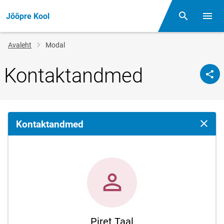
Jõõpre Kool
Otsing
Menüü
Jälglink
Avaleht
Modal
Kontaktandmed
Kontaktandmed
Sulge 
Piret Taal