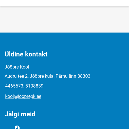
Üldine kontakt
Jõõpre Kool
Audru tee 2, Jõõpre küla, Pärnu linn 88303
4465573; 5108839
kool@jooprepk.ee
Jälgi meid