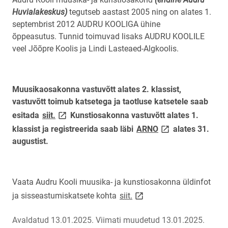
Huvialakeskus)
tegutseb aastast 2005 ning on alates 1.
septembrist 2012 AUDRU KOOLIGA ühine
õppeasutus. Tunnid toimuvad lisaks AUDRU KOOLILE
veel Jõõpre Koolis ja Lindi Lasteaed-Algkoolis.
Muusikaosakonna vastuvõtt alates 2. klassist,
vastuvõtt toimub katsetega ja taotluse katsetele saab
link opens on new page
esitada
siit.
Kunstiosakonna vastuvõtt alates 1.
link opens on new 
klassist ja registreerida saab läbi
ARNO
alates 31.
augustist.
Vaata Audru Kooli muusika- ja kunstiosakonna üldinfot
link opens on new page
ja sisseastumiskatsete kohta
siit.
Avaldatud 13.01.2025.
Viimati muudetud 13.01.2025.