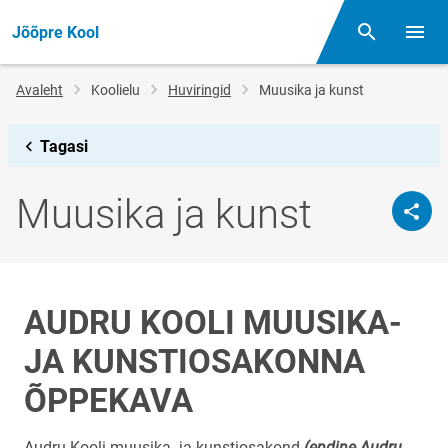
Jõõpre Kool
Otsing
Menüü
Jälglink
Avaleht
Koolielu
Huviringid
Muusika ja kunst
Tagasi
Muusika ja kunst
AUDRU KOOLI MUUSIKA-
JA KUNSTIOSAKONNA
ÕPPEKAVA
Audru Kooli muusika- ja kunstiosakond
(endine Audru