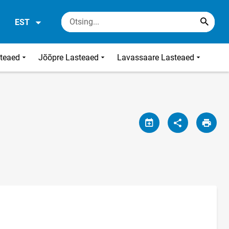
EST
steaed
Jõõpre Lasteaed
Lavassaare Lasteaed