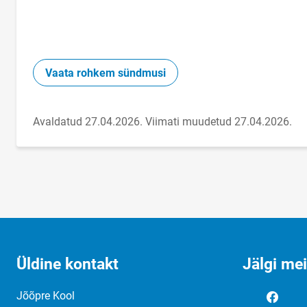
Vaata rohkem sündmusi
Avaldatud 27.04.2026.
Viimati muudetud 27.04.2026.
Üldine kontakt
Jälgi me
Jõõpre Kool