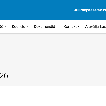
Juurdepääsetavus
öö
Koolielu
Dokumendid
Kontakt
Aruvälja La
026