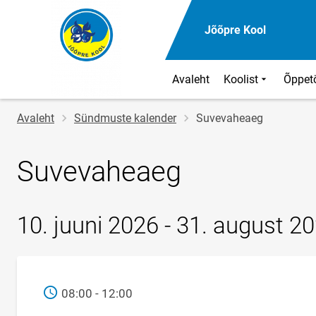
Jõõpre Kool
Avaleht
Koolist
Õppet
Jälglink
Avaleht
Sündmuste kalender
Suvevaheaeg
Suvevaheaeg
10. juuni 2026 - 31. august 2
AEG
08:00 - 12:00