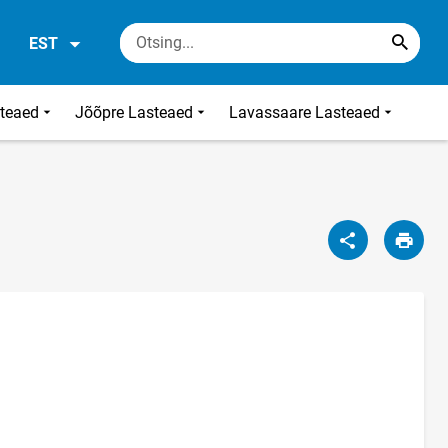
EST
steaed
Jõõpre Lasteaed
Lavassaare Lasteaed