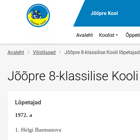
Jõõpre Kool
Avaleht
Koolist
Õppet
Jälglink
Avaleht
Vilistlased
Jõõpre 8-klassilise Kooli lõpetaj
Jõõpre 8-klassilise Kool
Lõpetajad
Klassi
nimi
1972. a
1. Helgi Basmanova