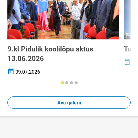
9.kl Pidulik koolilõpu aktus
Tubl
13.06.2026
12
Loomi
09.07.2026
Loomise kuupäev
Ava galerii