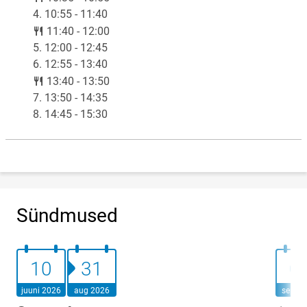
4. 10:55 - 11:40
lunch
11:40 - 12:00
5. 12:00 - 12:45
6. 12:55 - 13:40
lunch
13:40 - 13:50
7. 13:50 - 14:35
8. 14:45 - 15:30
Sündmused
10.juuni 2026
31.august 2026
01.se
10
31
0
juuni 2026
aug 2026
sept 2