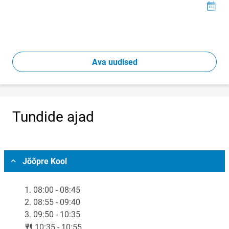
06
Loomi
Ava uudised
Tundide ajad
Vali asukoht
Jõõpre Kool
1. 08:00 - 08:45
2. 08:55 - 09:40
3. 09:50 - 10:35
lunch
10:35 - 10:55