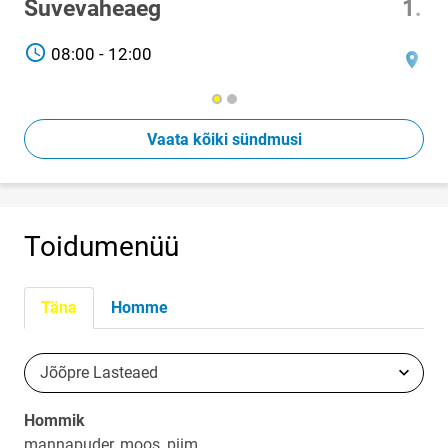
Suvevaheaeg
1. s
TIME
08:00 - 12:00
Asuko
Jõ
Vaata kõiki sündmusi
Toidumenüü
Täna
Homme
Jõõpre Lasteaed
Vali asukoht
Hommik
mannapuder, moos, piim