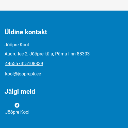
Üldine kontakt
Jõõpre Kool
Audru tee 2, Jõõpre küla, Pärnu linn 88303
4465573; 5108839
kool@jooprepk.ee
Jälgi meid
Jõõpre Kool