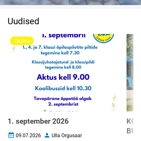
Uudised
Oluline
1. september 2026
KOO
BUS
09.07.2026
Ulla Orgusaar
Loomise kuupäev
Autor