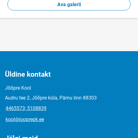
Ava galerii
Üldine kontakt
Jõõpre Kool
Audru tee 2, Jõõpre küla, Pärnu linn 88303
4465573; 5108839
kool@jooprepk.ee