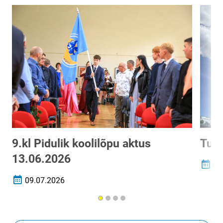
9.kl Pidulik koolilõpu aktus
Tubl
13.06.2026
12
Loomi
09.07.2026
Loomise kuupäev