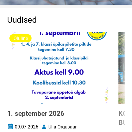
Uudised
Oluline
1. september 2026
KOO
BUS
09.07.2026
Ulla Orgusaar
Loomise kuupäev
Autor