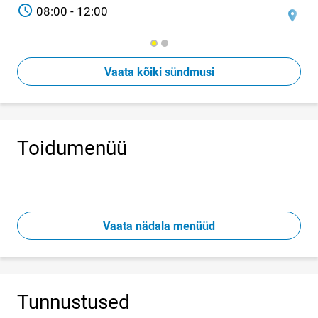
TIME
08:00 - 12:00
Asuko
Jõ
Vaata kõiki sündmusi
Toidumenüü
Vaata nädala menüüd
Tunnustused