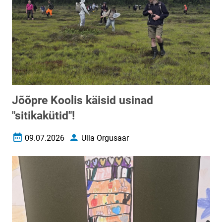
Jõõpre Koolis käisid usinad
"sitikakütid"!
09.07.2026
Ulla Orgusaar
Loomise kuupäev
Autor