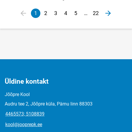
Loomise kuupäev
Autor
Lehekülgjaotus
1
2
3
4
5
…
22
Eelmine lehekülg
page
Järgmine 
Praegune
Veebileht
Veebileht
Veebileht
Veebileht
lehekülg
Üldine kontakt
Jõõpre Kool
Audru tee 2, Jõõpre küla, Pärnu linn 88303
4465573; 5108839
kool@jooprepk.ee