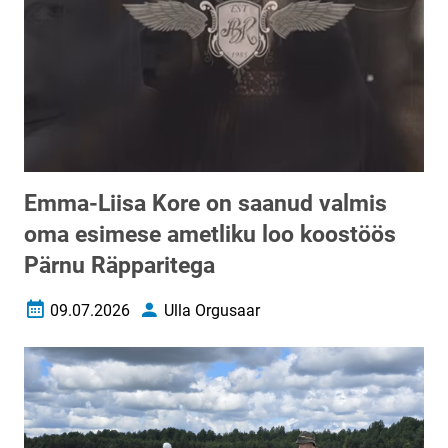
Emma-Liisa Kore on saanud valmis
oma esimese ametliku loo koostöös
Pärnu Räpparitega
09.07.2026
Ulla Orgusaar
Loomise kuupäev
Autor