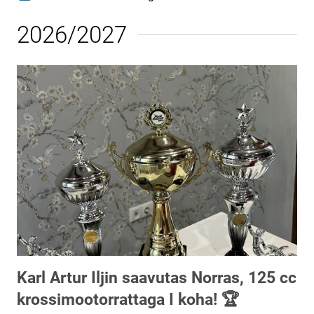
Loomise kuupäev
Autor
2026/2027
Karl Artur Iljin saavutas Norras, 125 cc
krossimootorrattaga I koha! 🏆