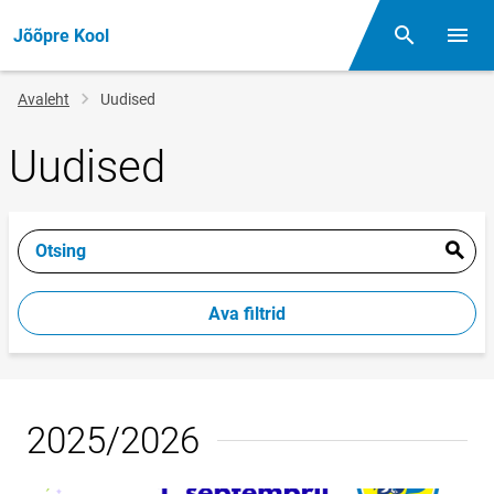
Jõõpre Kool
Otsing
Menüü
Jälglink
Avaleht
Uudised
Uudised
Otsing
Ava filtrid
2025/2026