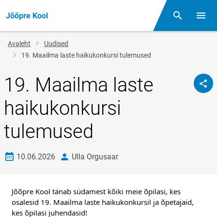
Jõõpre Kool
Otsing
Menüü
Jälglink
Avaleht
Uudised
19. Maailma laste haikukonkursi tulemused
19. Maailma laste
haikukonkursi
tulemused
Loomise kuupäev
autor
10.06.2026
Ulla Orgusaar
Jõõpre Kool tänab südamest kõiki meie õpilasi, kes 
osalesid 19. Maailma laste haikukonkursil ja õpetajaid, 
kes õpilasi juhendasid! 