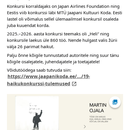
Konkursi korraldajaks on Japan Airlines Foundation ning 
Eestis viib konkurssi läbi MTÜ Jaapani Kultuuri Koda. Eesti 
lastel oli võimalus sellel ülemaailmsel konkursil osaleda 
juba kuuendat korda.
2025.–2026. aasta konkursi teemaks oli „Heli“ ning 
konkursile laekus üle 860 töö. Nende hulgast valis žürii 
välja 26 parimat haikut.
Palju õnne kõigile tunnustatud autoritele ning suur tänu 
kõigile osalejatele, juhendajatele ja toetajatele! 
Võidutöödega saab tutvuda siin:
https://www.jaapanikoda.ee/.../19-
link opens on new page
haikukonkurssi-tulemused
Ava fot