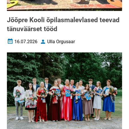
Jõõpre Kooli õpilasmalevlased teevad
tänuväärset tööd
16.07.2026
Ulla Orgusaar
Loomise kuupäev
Autor