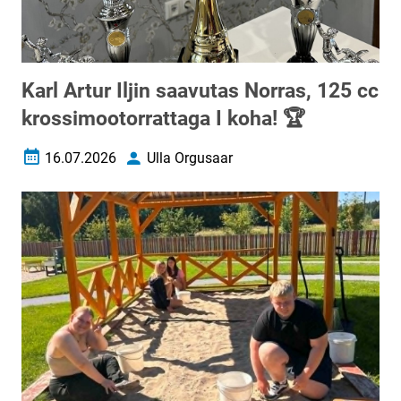
Karl Artur Iljin saavutas Norras, 125 cc
krossimootorrattaga I koha! 🏆
16.07.2026
Ulla Orgusaar
Loomise kuupäev
Autor