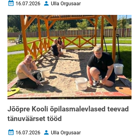
16.07.2026
Ulla Orgusaar
Loomise kuupäev
Autor
Jõõpre Kooli õpilasmalevlased teevad
tänuväärset tööd
16.07.2026
Ulla Orgusaar
Loomise kuupäev
Autor