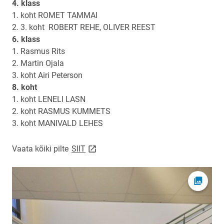
4. klass
1. koht ROMET TAMMAI
2. 3. koht ROBERT REHE, OLIVER REEST
6. klass
1. Rasmus Rits
2. Martin Ojala
3. koht Airi Peterson
8. koht
1. koht LENELI LASN
2. koht RASMUS KUMMETS
3. koht MANIVALD LEHES
link opens on new page
Vaata kõiki pilte
SIIT
Ava fot