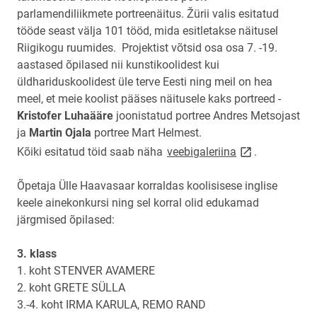
parlamendiliikmete portreenäitus. Žürii valis esitatud
tööde seast välja 101 tööd, mida esitletakse näitusel
Riigikogu ruumides. Projektist võtsid osa osa 7. -19.
aastased õpilased nii kunstikoolidest kui
üldhariduskoolidest üle terve Eesti ning meil on hea
meel, et meie koolist pääses näitusele kaks portreed -
Kristofer Luhaääre
joonistatud portree Andres Metsojast
ja
Martin Ojala
portree Mart Helmest.
link opens on n
Kõiki esitatud töid saab näha
veebigaleriina
.
Õpetaja Ülle Haavasaar korraldas koolisisese inglise
keele ainekonkursi ning sel korral olid edukamad
järgmised õpilased:
3. klass
1. koht STENVER AVAMERE
2. koht GRETE SÜLLA
3.-4. koht IRMA KARULA, REMO RAND