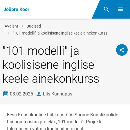
Jõõpre Kool
Otsing
Menüü
Jälglink
Avaleht
Uudised
"101 modelli" ja koolisisene inglise keele ainekonkurss
"101 modelli" ja
koolisisene inglise
keele ainekonkurss
Loomise kuupäev
autor
03.02.2025
Liis Künnapas
Eesti Kunstikoolide Liit koostöös Soome Kunstikoolide
Liiduga teostas projekti „101 modelli“. Projekti
tulemusena valmis kooliõpilaste poolt