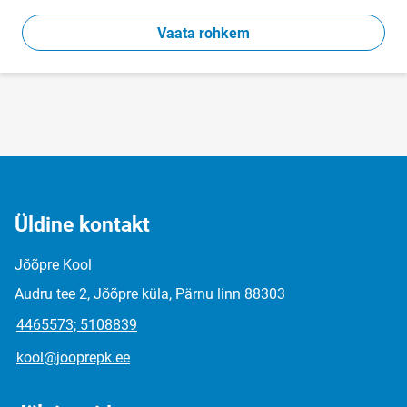
Vaata rohkem
Üldine kontakt
Jõõpre Kool
Audru tee 2, Jõõpre küla, Pärnu linn 88303
4465573; 5108839
kool@jooprepk.ee