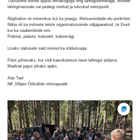
Tutvusime mitme ajastu relvakoguga ning lahingutehnikaga. Mõnele
lahingmasinale sai pealegi ronitud ja tutvutud seestpoolt.
Riigikaitse nii minevikus kui ka praegu. Metsavendade elu punkrites.
Näha oli ka mitmete teiste organisatsioonide väljapanekud, nii Eesti
kui ka naaberriikide omi.
Politsei, pääste, kaitseliit, kaitsevägi.
Lisaks näitusele said noored ka sõdurisuppi.
Päris põnevaks, kui viidi kaevikutesse laser lahingut pidama.
Madinat jagus pikaks ajaks.
Alar Tael
NK Jõõpre Öökullide rühmapealik
Ava fot