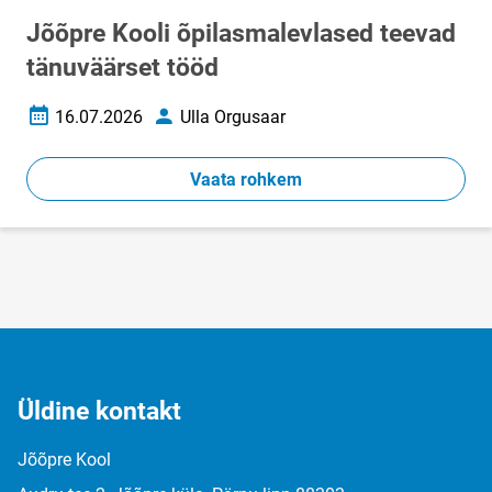
Jõõpre Kooli õpilasmalevlased teevad
tänuväärset tööd
16.07.2026
Ulla Orgusaar
Loomise kuupäev
Autor
Vaata rohkem
Üldine kontakt
Jõõpre Kool