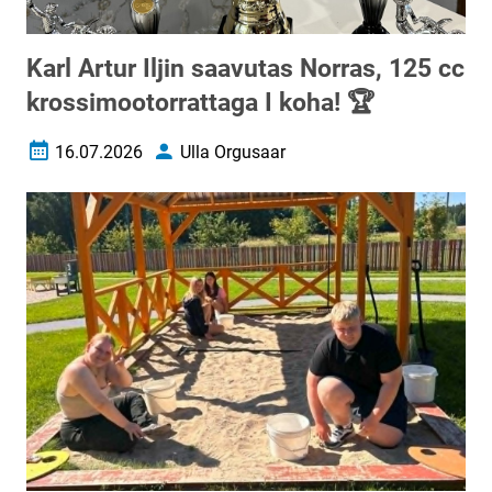
Karl Artur Iljin saavutas Norras, 125 cc
krossimootorrattaga I koha! 🏆
16.07.2026
Ulla Orgusaar
Loomise kuupäev
Autor