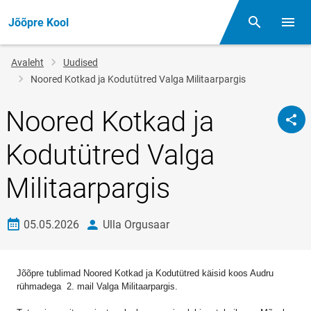
Jõõpre Kool
Otsing
Menüü
Jälglink
Avaleht
Uudised
Noored Kotkad ja Kodutütred Valga Militaarpargis
Noored Kotkad ja
Kodutütred Valga
Militaarpargis
Loomise kuupäev
autor
05.05.2026
Ulla Orgusaar
Jõõpre tublimad Noored Kotkad ja Kodutütred käisid koos Audru
rühmadega 2. mail Valga Militaarpargis.