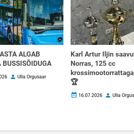
ASTA ALGAB
Karl Artur Iljin saav
 BUSSISÕIDUGA
Norras, 125 cc
krossimootorrattaga 
026
Ulla Orgusaar
uupäev
Autor
🏆
16.07.2026
Ulla Orgu
Loomise kuupäev
Autor