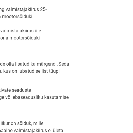
ng valmistajakiirus 25-
 mootorsõiduki
valmistajakiirus üle
oria mootorsõiduki
rde olla lisatud ka märgend „Seda
 kus on lubatud sellist tüüpi
tivate seaduste
õige või ebaseadusliku kasutamise
iikur on sõiduk, mille
lne valmistajakiirus ei ületa