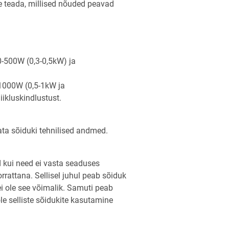
ine teada, millised nõuded peavad
0-500W (0,3-0,5kW) ja
-1000W (0,5-1kW ja
iikluskindlustust.
data sõiduki tehnilised andmed.
d kui need ei vasta seaduses
rrattana. Sellisel juhul peab sõiduk
ei ole see võimalik. Samuti peab
ole selliste sõidukite kasutamine