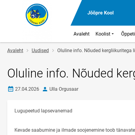
Jõõpre Kool
Avaleht
Koolist
Õppet
Jälglink
Avaleht
Uudised
Oluline info. Nõuded kergliikuritega li
Oluline info. Nõuded kergl
Loomise kuupäev
autor
27.04.2026
Ulla Orgusaar
Lugupeetud lapsevanemad
Kevade saabumine ja ilmade soojenemine toob tänavatele 