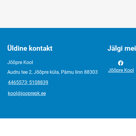
Üldine kontakt
Jälgi me
Jõõpre Kool
Jõõpre Kool
Audru tee 2, Jõõpre küla, Pärnu linn 88303
4465573; 5108839
kool@jooprepk.ee