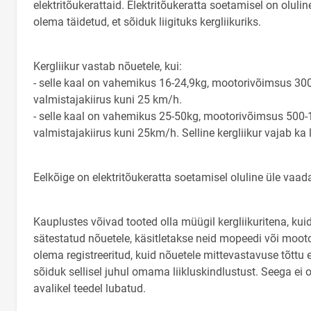
elektritõukerattaid. Elektritõukeratta soetamisel on olul
olema täidetud, et sõiduk liigituks kergliikuriks.
Kergliikur vastab nõuetele, kui:
- selle kaal on vahemikus 16-24,9kg, mootorivõimsus 30
valmistajakiirus kuni 25 km/h.
- selle kaal on vahemikus 25-50kg, mootorivõimsus 500
valmistajakiirus kuni 25km/h. Selline kergliikur vajab ka l
Eelkõige on elektritõukeratta soetamisel oluline üle vaa
Kauplustes võivad tooted olla müügil kergliikuritena, kui
sätestatud nõuetele, käsitletakse neid mopeedi või mooto
olema registreeritud, kuid nõuetele mittevastavuse tõttu 
sõiduk sellisel juhul omama liikluskindlustust. Seega ei 
avalikel teedel lubatud.