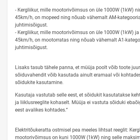
- Kergliikur, mille mootorivõimsus on üle 1000W (1kW) ni
45km/h, on mopeed ning nõuab vähemalt AM-kategooria
juhtimisõigust.
- Kergliikur, mille mootorivõimsus on üle 1000W (1kW) ja 
45km/h, on mootorratas ning nõuab vähemalt A1-katego
juhtimisõigust.
Lisaks tasub tähele panna, et müüja poolt võib toote juu
sõiduvahendit võib kasutada ainult eramaal või kohtades,
sõidukite kasutamine.
Kasutaja vastutab selle eest, et sõidukit kasutatakse keh
ja liiklusreeglite kohaselt. Müüja ei vastuta sõiduki eba
eest avalikes kohtades.“
Elektritõukeratta ostmisel pea meeles lihtsat reeglit: Kergl
mootorivõimsus on kuni 1000W (1kW) ning selle maksimaa