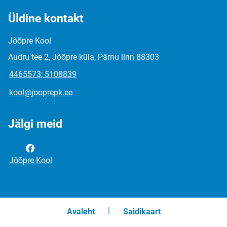
Üldine kontakt
Jõõpre Kool
Audru tee 2, Jõõpre küla, Pärnu linn 88303
4465573; 5108839
kool@jooprepk.ee
Jälgi meid
Jõõpre Kool
Avaleht
Saidikaart