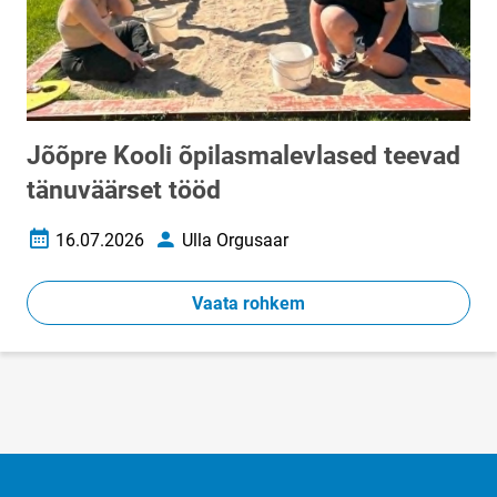
Jõõpre Kooli õpilasmalevlased teevad
tänuväärset tööd
16.07.2026
Ulla Orgusaar
Loomise kuupäev
Autor
Vaata rohkem