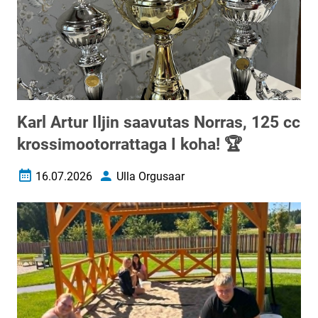
Karl Artur Iljin saavutas Norras, 125 cc
krossimootorrattaga I koha! 🏆
16.07.2026
Ulla Orgusaar
Loomise kuupäev
Autor