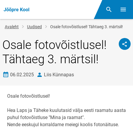
Jõõpre Kool
Otsing
Menüü
Jälglink
Avaleht
Uudised
Osale fotovõistlusel! Tähtaeg 3. märtsil!
Osale fotovõistlusel!
Tähtaeg 3. märtsil!
Loomise kuupäev
autor
06.02.2025
Liis Künnapas
Osale fotovõistlusel!
Hea Laps ja Täheke
kuulutasid välja eesti raamatu aasta
puhul fotovõistluse "Mina ja raamat".
Nende eeskujul korraldame meiegi koolis fotonäituse.