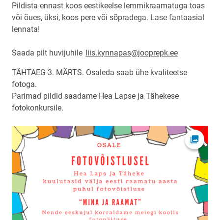
Pildista ennast koos eestikeelse lemmikraamatuga toas
või õues, üksi, koos pere või sõpradega.
Lase fantaasial
lennata!
Saada pilt huvijuhile
liis.kynnapas@jooprepk.ee
TÄHTAEG 3. MÄRTS.
Osaleda saab ühe kvaliteetse
fotoga.
Parimad pildid saadame Hea Lapse ja Tähekese
fotokonkursile.
Ava fot