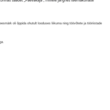
skkonnas saadet „Päevakaja“, millele järgnes teemakohase 
esmärk oli õppida ohutult looduses liikuma ning töövõtete ja tööriistade
ga.