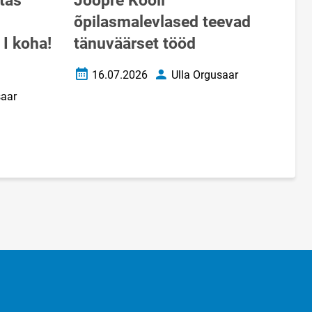
utas
Jõõpre Kooli
õpilasmalevlased teevad
I koha!
tänuväärset tööd
16.07.2026
Ulla Orgusaar
Loomise kuupäev
Autor
saar