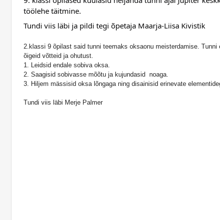
9. klassi õpilased kuulasid neljanda tunni ajal Jupiter ke
töölehe täitmine.
Tundi viis läbi ja pildi tegi õpetaja Maarja-Liisa Kivistik  
2.klassi 9 õpilast said tunni teemaks oksaonu meisterdamise. Tunni e
õigeid võtteid ja ohutust.
1. Leidsid endale sobiva oksa.
2. Saagisid sobivasse mõõtu ja kujundasid noaga.
3. Hiljem mässisid oksa lõngaga ning disainisid erinevate elementide
Tundi viis läbi Merje Palmer