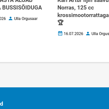
ASTA ALGAB
Karl Artur Iljin saav
 BUSSISÕIDUGA
Norras, 125 cc
krossimootorrattaga 
026
Ulla Orgusaar
uupäev
Autor
🏆
16.07.2026
Ulla Orgu
Loomise kuupäev
Autor
id