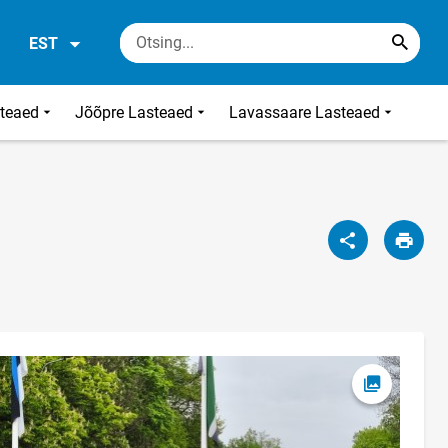
EST
steaed
Jõõpre Lasteaed
Lavassaare Lasteaed
Ava foto