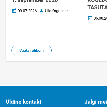
1. september 2026
KOOLIA
TASUTA
09.07.2026
Ulla Orgusaar
Loomise kuupäev
Autor
06.08.2
Loomise k
Vaata rohkem
Üldine kontakt
Jälgi me