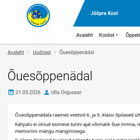
Jõõpre Kool
Avaleht
Koolist
Õppet
Jälglink
Avaleht
Uudised
Õuesõppenädal
Õuesõppenädal
Loomise kuupäev
autor
21.05.2026
Ulla Orgusaar
Õuesõppenädala raames veetsid 6. ja 9. klassi õpilased ühi
Kahjuks ei olnud esimese tunni ajal võimalik õue minna, mis
memoriini mängu mängimisega.