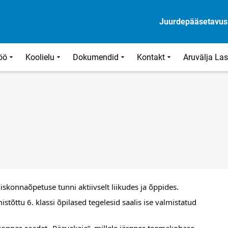
Juurdepääsetavus
öö
Koolielu
Dokumendid
Kontakt
Aruvälja La
skonnaõpetuse tunni aktiivselt liikudes ja õppides.
tõttu 6. klassi õpilased tegelesid saalis ise valmistatud 