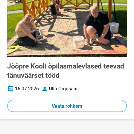
Jõõpre Kooli õpilasmalevlased teevad
tänuväärset tööd
16.07.2026
Ulla Orgusaar
Loomise kuupäev
Autor
Vaata rohkem