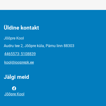
Üldine kontakt
Jõõpre Kool
Audru tee 2, Jõõpre küla, Pärnu linn 88303
4465573; 5108839
kool@jooprepk.ee
Jälgi meid
Jõõpre Kool