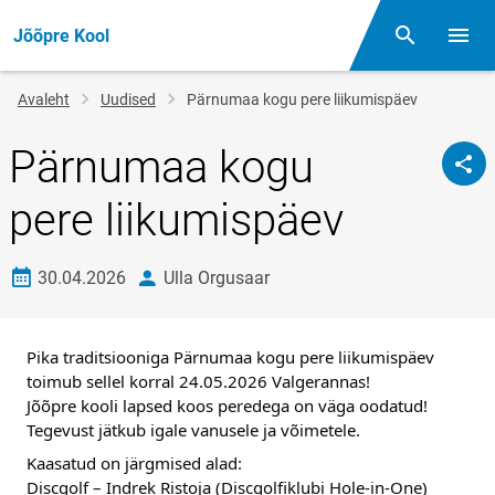
Jõõpre Kool
Otsing
Menüü
Jälglink
Avaleht
Uudised
Pärnumaa kogu pere liikumispäev
Pärnumaa kogu
pere liikumispäev
Loomise kuupäev
autor
30.04.2026
Ulla Orgusaar
Pika traditsiooniga Pärnumaa kogu pere liikumispäev 
toimub sellel korral 24.05.2026 Valgerannas! 
Jõõpre kooli lapsed koos peredega on väga oodatud! 
Tegevust jätkub igale vanusele ja võimetele. 
Kaasatud on järgmised alad:
Discgolf – Indrek Ristoja (Discgolfiklubi Hole-in-One)