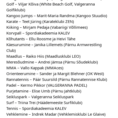
Golf – Viljar Kõiva (White Beach Golf, Valgeranna 
Golfiklubi)
Kangoo Jumps – Marit-Maria Randma (Kangoo Stuudio)
Karate – Teet Jüring (Karateklubi ZEN)
Kiiking – Mirjam Pedaja (Vabariigi Võllimees)
Korvpall – Spordiakadeemia KALEV
Kõhutants – Ellu Roosme ja Heivi Tähe
Käesurumine – Janika Lillemets (Pärnu Armwrestling 
Club)
Maadlus – Raiko Hiis (Maadlusklubi LEO)
Meresõudmine – Andrei Jämsa (Pärnu Sõudeklubi)
MMA – Vallo Kappak (MMAces)
Orienteerumine – Sander ja Margit Blehner (OK West)
Rannatennis – Päär Suursild (Pärnu Rannatennise Klubi)
Padel – Kermo Pikkor (VALGERANNA PADEL)
Purjetamine - Elise Umb (Pärnu Jahtklubi)
Seikluspark – Valgeranna Seikluspark
Surf – Triina Trei (Häädemeeste Surfiklubi)
Tennis – Spordiakadeemia KALEV
Vehklemine – Indrek Madar (Vehklemisklubi Le Glaive)