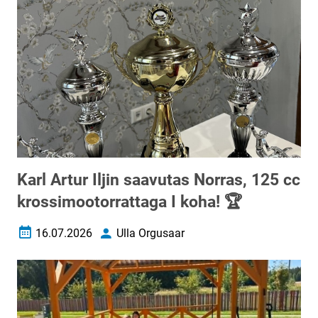
Karl Artur Iljin saavutas Norras, 125 cc
krossimootorrattaga I koha! 🏆
16.07.2026
Ulla Orgusaar
Loomise kuupäev
Autor