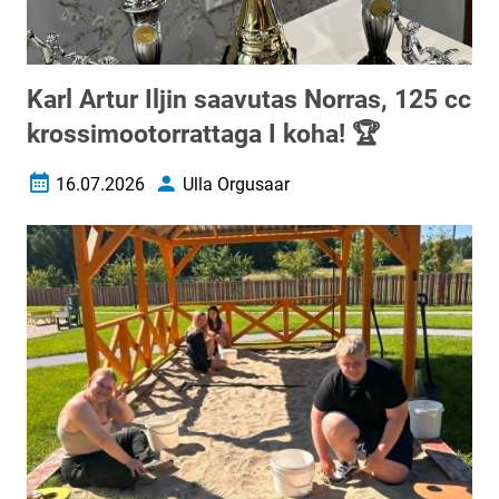
Karl Artur Iljin saavutas Norras, 125 cc
krossimootorrattaga I koha! 🏆
16.07.2026
Ulla Orgusaar
Loomise kuupäev
Autor