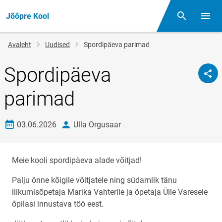
Jõõpre Kool
Otsing
Menüü
Jälglink
Avaleht
Uudised
Spordipäeva parimad
Spordipäeva
parimad
Loomise kuupäev
autor
03.06.2026
Ulla Orgusaar
Meie kooli spordipäeva alade võitjad!
Palju õnne kõigile võitjatele ning südamlik tänu
liikumisõpetaja Marika Vahterile ja õpetaja Ülle Varesele
õpilasi innustava töö eest.