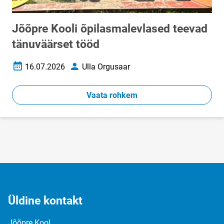
Jõõpre Kooli õpilasmalevlased teevad
tänuväärset tööd
16.07.2026
Ulla Orgusaar
Loomise kuupäev
Autor
Vaata rohkem
Üldine kontakt
Jõõpre Kool